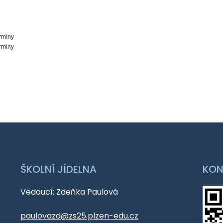
ermíny
ermíny
ŠKOLNÍ JÍDELNA
KON
Vedoucí: Zdeňka Paulová
paulovazd@zs25.plzen-edu.cz