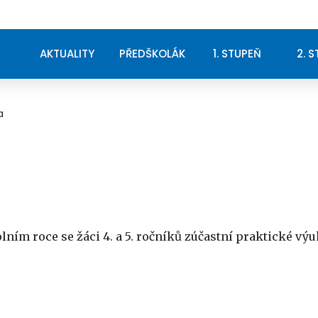
AKTUALITY
PŘEDŠKOLÁK
1. STUPEŇ
2. 
a
lním roce se žáci 4. a 5. ročníků zúčastní praktické v