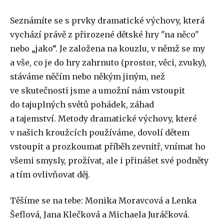
Seznámíte se s prvky dramatické výchovy, která
vychází právě z přirozené dětské hry "na něco"
nebo „jako“. Je založena na kouzlu, v němž se my
a vše, co je do hry zahrnuto (prostor, věci, zvuky),
stáváme něčím nebo někým jiným, než
ve skutečnosti jsme a umožní nám vstoupit
do tajuplných světů pohádek, záhad
a tajemství. Metody dramatické výchovy, které
v našich kroužcích používáme, dovolí dětem
vstoupit a prozkoumat příběh zevnitř, vnímat ho
všemi smysly, prožívat, ale i přinášet své podněty
a tím ovlivňovat děj.
Těšíme se na tebe: Monika Moravcová a Lenka
Šeflová, Jana Klečková a Michaela Juráčková.