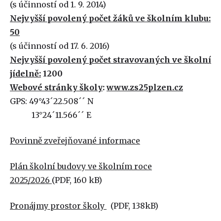
(s účinností od 1. 9. 2014)
Nejvyšší povolený počet žáků ve školním klubu:
50
(s účinností od 17. 6. 2016)
Nejvyšší povolený počet stravovaných ve školní
jídelně:
1200
Webové stránky školy
:
www.zs25plzen.cz
GPS: 49°43´22.508´´ N
13°24´11.566´´ E
Povinně zveřejňované informace
Plán školní budovy ve školním roce
2025/2026
(PDF, 160 kB)
Pronájmy prostor školy
(PDF, 138kB)