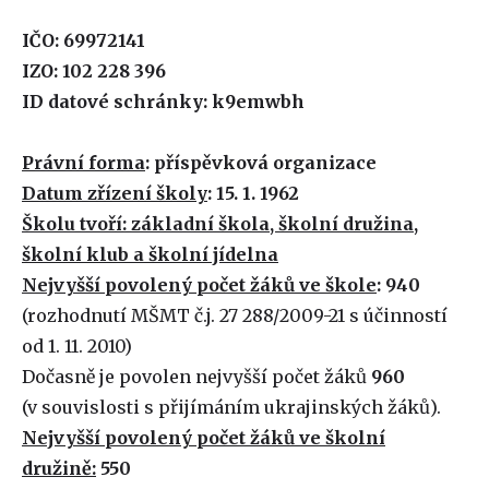
IČO: 69972141
IZO: 102 228 396
ID datové schránky: k9emwbh
Právní forma
: příspěvková organizace
Datum zřízení školy
: 15. 1. 1962
Školu tvoří: základní škola, školní družina,
školní klub a školní jídelna
Nejvyšší povolený počet žáků ve škole
: 940
(rozhodnutí MŠMT č.j. 27 288/2009-21 s účinností
od 1. 11. 2010)
Dočasně je povolen nejvyšší počet žáků
960
(v souvislosti s přijímáním ukrajinských žáků).
Nejvyšší povolený počet žáků ve školní
družině:
550