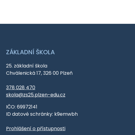
ZÁKLADNÍ ŠKOLA
25. základní škola
Chválenická 17, 326 00 Plzeň
378 028 470
skola@zs25.plzen-edu.cz
IČO: 69972141
ID datové schránky: k9emwbh
Prohlášení o přístupnosti