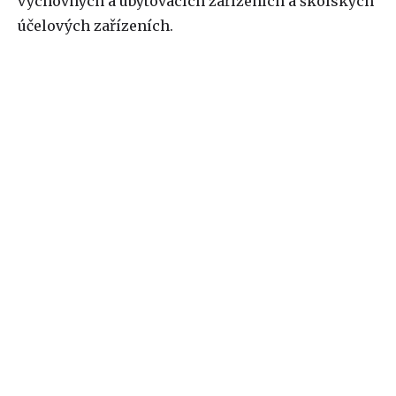
výchovných a ubytovacích zařízeních a školských
účelových zařízeních.