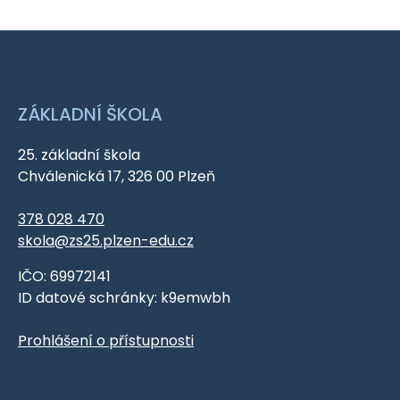
ZÁKLADNÍ ŠKOLA
25. základní škola
Chválenická 17, 326 00 Plzeň
378 028 470
skola@zs25.plzen-edu.cz
IČO: 69972141
ID datové schránky: k9emwbh
Prohlášení o přístupnosti