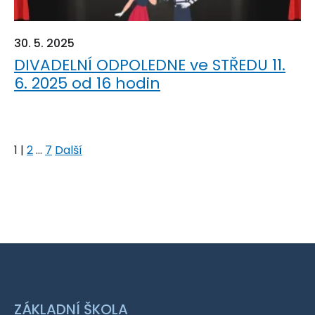
30. 5. 2025
DIVADELNÍ ODPOLEDNE ve STŘEDU 11.
6. 2025 od 16 hodin
1
|
2
...
7
Další
ZÁKLADNÍ ŠKOLA