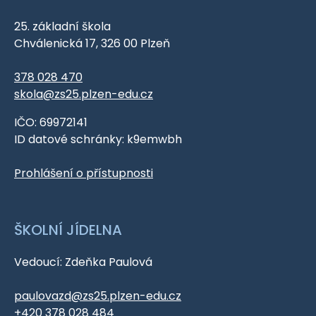
25. základní škola
Chválenická 17, 326 00 Plzeň
378 028 470
skola@zs25.plzen-edu.cz
IČO: 69972141
ID datové schránky: k9emwbh
Prohlášení o přístupnosti
ŠKOLNÍ JÍDELNA
Vedoucí: Zdeňka Paulová
paulovazd@zs25.plzen-edu.cz
+420 378 028 484