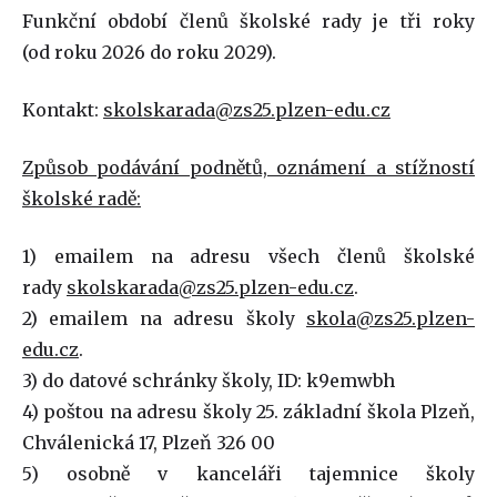
Funkční období členů školské rady je tři roky
(od roku 2026 do roku 2029).
Kontakt:
skolskarada@zs25.plzen-edu.cz
Způsob podávání podnětů, oznámení a stížností
školské radě:
1) emailem na adresu všech členů školské
rady
skolskarada@zs25.plzen-edu.cz
.
2) emailem na adresu školy
skola@zs25.plzen-
edu.cz
.
3) do datové schránky školy, ID: k9emwbh
4) poštou na adresu školy 25. základní škola Plzeň,
Chválenická 17, Plzeň 326 00
5) osobně v kanceláři tajemnice školy