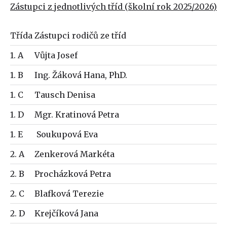
Zástupci z jednotlivých tříd (školní rok 2025/2026)
Třída
Zástupci rodičů ze tříd
1. A
Vůjta Josef
1. B
Ing. Žáková Hana, PhD.
1. C
Tausch Denisa
1. D
Mgr. Kratinová Petra
1. E
Soukupová Eva
2. A
Zenkerová Markéta
2. B
Procházková Petra
2. C
Blafková Terezie
2. D
Krejčíková Jana