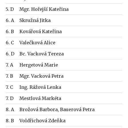
5. D
Mgr. Hořejší Kateřina
6. A
Skružná Jitka
6. B
Kovářová Kateřina
6. C
Valečková Alice
6. D
Bc. Vacková Tereza
7. A
Hergetová Marie
7. B
Mgr. Vacková Petra
7. C
Ing. Rážová Lenka
7. D
Mestlová Markéta
8. A
Brožová Barbora, Bauerová Petra
8. B
Voldřichová Zdeňka