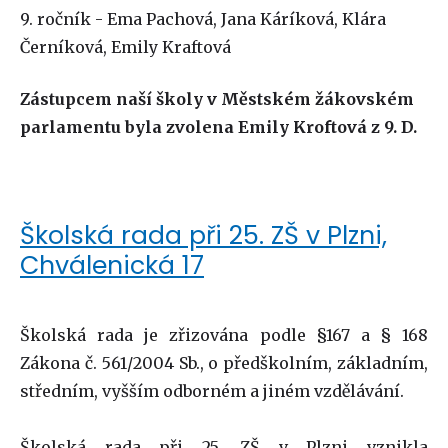
9. ročník - Ema Pachová, Jana Káríková, Klára
Černíková, Emily Kraftová
Zástupcem naší školy v Městském žákovském
parlamentu byla zvolena Emily Kroftová z 9. D.
Školská rada při 25. ZŠ v Plzni,
Chválenická 17
Školská rada je zřizována podle §167 a § 168
Zákona č. 561/2004 Sb., o předškolním, základním,
středním, vyšším odborném a jiném vzdělávání.
Školská rada při 25. ZŠ v Plzni vznikla