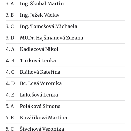
3. A
Ing. Škubal Martin
3. B
Ing. Ježek Václav
3. C
Ing. Tomešová Michaela
3. D
MUDr. Hajšmanová Zuzana
4. A
Kadlecová Nikol
4. B
Turková Lenka
4. C
Bláhová Kateřina
4. D
Bc. Levá Veronika
4. E
Lukešová Lenka
5. A
Poláková Simona
5. B
Kováříková Martina
5. C
Štychová Veronika