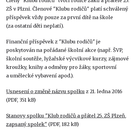
Členy "Klubu rodičů" tvoří rodiče žáků a přátelé 25.
ZŠ v Plzni. Členové "Klubu rodičů" platí schválený
příspěvek vždy pouze za první dítě na škole
(za ostatní děti neplatí).
Finanční příspěvek z "Klubu rodičů" je
poskytován na pořádané školní akce (např. ŠVP,
školní soutěže, lyžařské výcvikové kurzy, zájmové
kroužky, knihy a odměny pro žáky, sportovní
a umělecké vybavení apod.).
Usnesení o změně názvu spolku
z 21. ledna 2016
(PDF, 351 kB)
Stanovy spolku "Klub rodičů a přátel 25. ZŠ Plzeň,
zapsaný spolek"
(PDF, 182 kB)