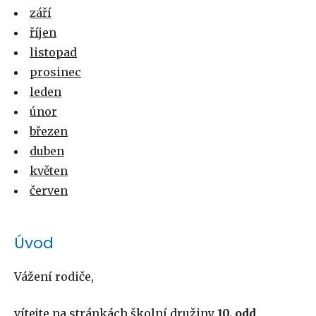
září
říjen
listopad
prosinec
leden
únor
březen
duben
květen
červen
Úvod
Vážení rodiče,
vítejte na stránkách školní družiny
10. odd