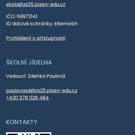
skola@zs25.plzen-edu.cz
IČO: 69972141
ID datové schránky: k9emwbh
Prohlášení o přístupnosti
ŠKOLNÍ JÍDELNA
Vedoucí: Zdeňka Paulová
paulovazd@zs25.plzen-edu.cz
+420 378 028 484
KONTAKTY