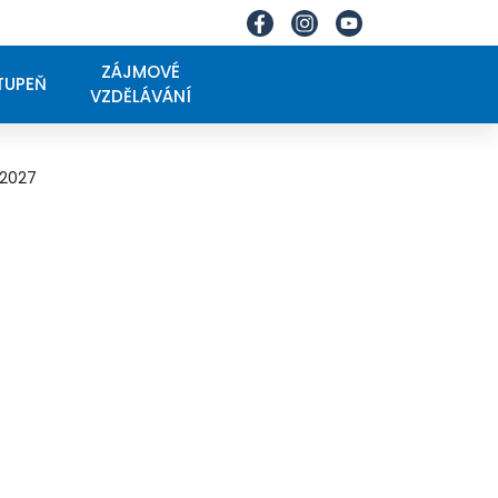
ZÁJMOVÉ
STUPEŇ
VZDĚLÁVÁNÍ
/2027