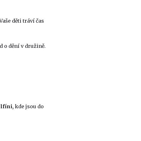
aše děti tráví čas
 o dění v družině.
lfíni,
kde jsou do