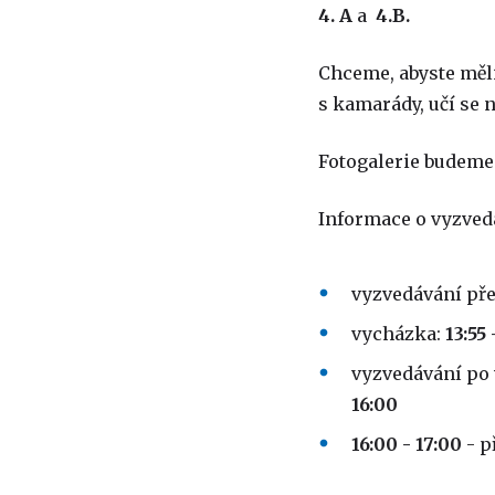
4. A
a
4.B.
Chceme, abyste měli
s kamarády, učí se 
Fotogalerie budeme 
Informace o vyzvedá
vyzvedávání př
vycházka:
13:55 
vyzvedávání po
16:00
16:00 - 17:00
- p