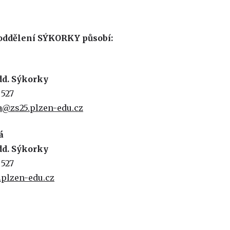
 oddělení SÝKORKY působí:
dd. Sýkorky
 527
a@zs25.plzen-edu.cz
á
dd. Sýkorky
 527
.plzen-edu.cz