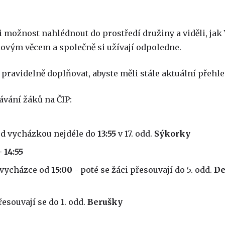
 možnost nahlédnout do prostředí družiny a viděli, jak V
novým věcem a společně si užívají odpoledne.
pravidelně doplňovat, abyste měli stále aktuální přehled
vání žáků na ČIP:
ed vycházkou nejdéle do
13:55
v 17. odd.
Sýkorky
- 14:55
 vycházce od
15:00
- poté se žáci přesouvají do 5. odd.
De
řesouvají se do 1. odd.
Berušky