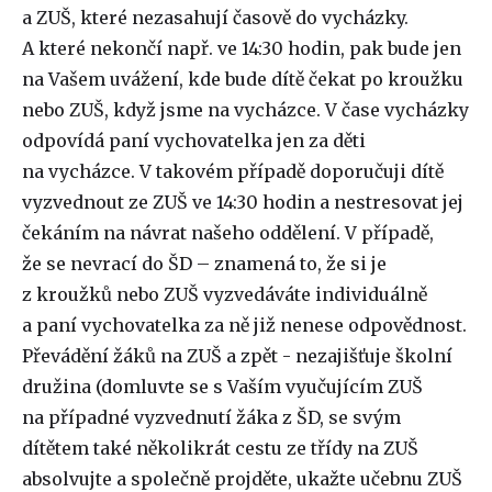
a ZUŠ, které nezasahují časově do vycházky.
A které nekončí např. ve 14:30 hodin, pak bude jen
na Vašem uvážení, kde bude dítě čekat po kroužku
nebo ZUŠ, když jsme na vycházce. V čase vycházky
odpovídá paní vychovatelka jen za děti
na vycházce. V takovém případě doporučuji dítě
vyzvednout ze ZUŠ ve 14:30 hodin a nestresovat jej
čekáním na návrat našeho oddělení. V případě,
že se nevrací do ŠD – znamená to, že si je
z kroužků nebo ZUŠ vyzvedáváte individuálně
a paní vychovatelka za ně již nenese odpovědnost.
Převádění žáků na ZUŠ a zpět - nezajišťuje školní
družina (domluvte se s Vaším vyučujícím ZUŠ
na případné vyzvednutí žáka z ŠD, se svým
dítětem také několikrát cestu ze třídy na ZUŠ
absolvujte a společně projděte, ukažte učebnu ZUŠ