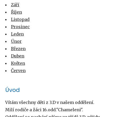
Září
Říjen
Listopad
Prosinec
Leden
Únor
Březen
Duben
Květen
Červen
Úvod
Vítám všechny děti z 3.D v našem oddělení.
Milí rodiče a žáci 16.odd."Chameleni".