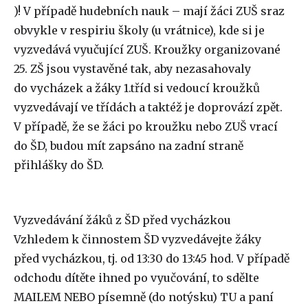
)! V případě hudebních nauk – mají žáci ZUŠ sraz
obvykle v respiriu školy (u vrátnice), kde si je
vyzvedává vyučující ZUŠ. Kroužky organizované
25. ZŠ jsou vystavěné tak, aby nezasahovaly
do vycházek a žáky 1.tříd si vedoucí kroužků
vyzvedávají ve třídách a taktéž je doprovází zpět.
V případě, že se žáci po kroužku nebo ZUŠ vrací
do ŠD, budou mít zapsáno na zadní straně
přihlášky do ŠD.
Vyzvedávání žáků z ŠD před vycházkou
Vzhledem k činnostem ŠD vyzvedávejte žáky
před vycházkou, tj. od 13:30 do 13:45 hod. V případě
odchodu dítěte ihned po vyučování, to sdělte
MAILEM NEBO písemně (do notýsku) TU a paní