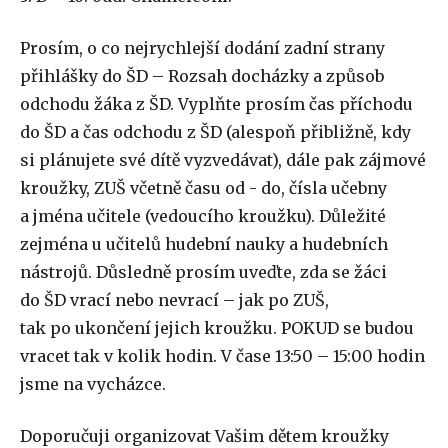
Prosím, o co nejrychlejší dodání zadní strany
přihlášky do ŠD – Rozsah docházky a způsob
odchodu žáka z ŠD. Vyplňte prosím čas příchodu
do ŠD a čas odchodu z ŠD (alespoň přibližně, kdy
si plánujete své dítě vyzvedávat), dále pak zájmové
kroužky, ZUŠ včetně času od - do, čísla učebny
a jména učitele (vedoucího kroužku). Důležité
zejména u učitelů hudební nauky a hudebních
nástrojů. Důsledně prosím uveďte, zda se žáci
do ŠD vrací nebo nevrací – jak po ZUŠ,
tak po ukončení jejich kroužku. POKUD se budou
vracet tak v kolik hodin. V čase 13:50 – 15:00 hodin
jsme na vycházce.
Doporučuji organizovat Vašim dětem kroužky