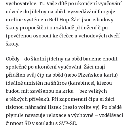
vychovatelce. TU Vaše dítě po ukončení vyučování
odvede do jídelny na oběd. Vyzvedávání funguje
on-line systémem Bell Hop. Žáci jsou z budovy
školy propouštěni na základě přiložení čipu
(pověřenou osobou) ke čtečce u vchodových dveří
školy.
Obědy - do školní jídelny na oběd budeme chodit
společně po ukončení vyučování. Žáci mají
přidělen svůj čip na oběd (nebo Plzeňskou kartu),
ideálně umístěn na šňůrce (karabince), kterou
budou mít zavěšenou na krku – bez velkých
a těžkých přívěsků. Při zapomenutí čipu si žáci
tisknou náhradní lístek (heslo volíte vy). Po obědě
plynule navazuje relaxace a výchovně – vzdělávací
činnost ŠD v souladu s ŠVP-ŠD.